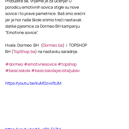
Probudite se, vrijeme je za učenje! U 
porodicu emotivnih sovica stigle su nove 
sovice i to prave pametnice. Baš smo srećni 
jer je hor naše škole snimio treći nastavak 
slatke pjesmice za Dormeo BH kampanju 
"Emotivne sovice". ⁣
Hvala Dormeo BH (
Dormeo.ba
) i TOPSHOP 
BH (
TopShop.ba
) na nastavku saradnje. 
#dormeo
#emotivnesovice
#topshop
#basicsskola
#basicsskolajecistaljubav
https://youtu.be/kuMDzv4fbJM