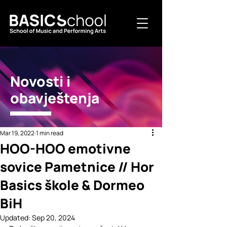
Novosti i
obavještenja
Mar 19, 2022
1 min read
HOO-HOO emotivne
sovice Pametnice // Hor
Basics škole & Dormeo
BiH
Updated:
Sep 20, 2024