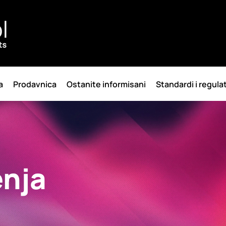
a
Prodavnica
Ostanite informisani
Standardi i regula
enja