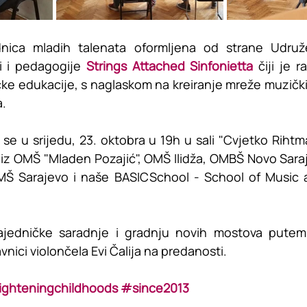
dnica mladih talenata oformljena od strane Udruže
 i pedagogije 
Strings Attached Sinfonietta
 čiji je 
e edukacije, s naglaskom na kreiranje mreže muzičkih
a.
 se u srijedu, 23. oktobra u 19h u sali "Cvjetko Rihtm
i iz OMŠ "Mladen Pozajić", OMŠ Ilidža, OMBŠ Novo Saraj
SMŠ Sarajevo i naše BASICSchool - School of Music 
jedničke saradnje i gradnju novih mostova putem 
vnici violončela Evi Čalija na predanosti.
ighteningchildhoods
#since2013