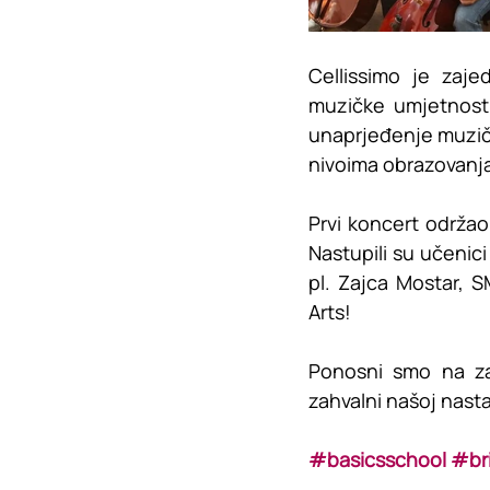
Cellissimo je zaje
muzičke umjetnosti
unaprjeđenje muzičk
nivoima obrazovanj
Prvi koncert održao
Nastupili su učenic
pl. Zajca Mostar, 
Arts!
Ponosni smo na za
zahvalni našoj nasta
#basicsschool
#br