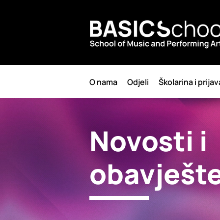
O nama
Odjeli
Školarina i prijav
Novosti i
obavješt