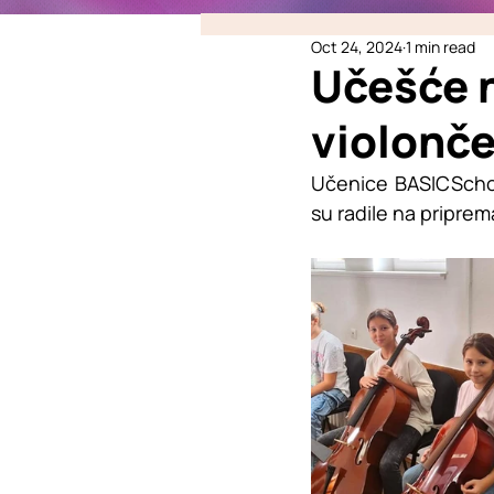
Oct 24, 2024
1 min read
Učešće 
violonč
Učenice BASICSchool
su radile na pripre