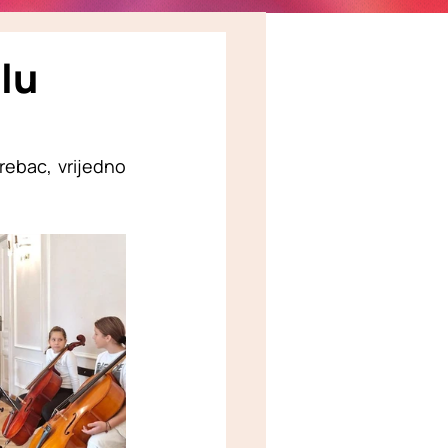
lu
ebac, vrijedno 
.