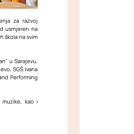
nja za razvoj 
rad usmjeren na 
 škola na svim 
an" u Sarajevu. 
evo, SGŠ Ivana 
and Performing 
muzike, kao i 