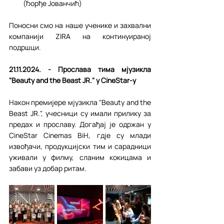
(Ђорђе Јованчић)
Поносни смо на наше ученике и захвални 
компанији ZIRA на континуираној 
подршци.
21.11.2024. - Прослава тима мјузикла 
"Beauty and the Beast JR." у CineStar-у
Након премијере мјузикла "Beauty and the 
Beast JR.", учесници су имали прилику за 
предах и прославу. Догађај је одржан у 
CineStar Cinemas BiH, гдје су млади 
извођачи, продукцијски тим и сарадници 
уживали у филму, сланим кокицама и 
забави уз добар ритам.