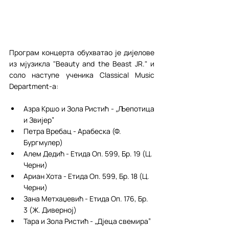
Програм концерта обухватао је дијелове 
из мјузикла "Beauty and the Beast JR." и 
соло наступе ученика Classical Music 
Department-а:
Азра Кршо и Зола Ристић - „Љепотица 
и Звијер”
Петра Вребац - Арабеска (Ф. 
Бургмулер)
Алем Дедић - Етида Оп. 599, Бр. 19 (Ц. 
Черни)
Ариан Хота - Етида Оп. 599, Бр. 18 (Ц. 
Черни)
Зана Метхаџевић - Етида Оп. 176, Бр. 
3 (Ж. Диверној)
Тара и Зола Ристић - „Дјеца свемира” 