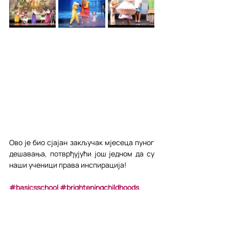
Ово је био сјајан закључак мјесеца пуног 
дешавања, потврђујући још једном да су 
наши ученици права инспирација!
#basicsschool
#brighteningchildhoods
#since2013
#beautyandthebeastjr
#novembar2024