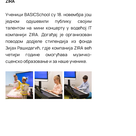
ZIRA 
Ученици BASICSchool су 18. новембра још 
једном одушевили публику својим 
талентом на мини концерту у водећој IT 
компанији ZIRA. Догађај је организован 
поводом додјеле стипендија из фонда 
Зијах Рашидагић, гдје компанија ZIRA већ 
четири године омогућава музичко-
сценско образовање и за наше ученике.