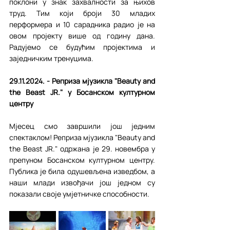
поклони у знак захвалности за њихов 
труд. Тим који броји 30 младих 
перформера и 10 сарадника радио је на 
овом пројекту више од годину дана. 
Радујемо се будућим пројектима и 
заједничким тренуцима.
29.11.2024. - Реприза мјузикла "Beauty and 
the Beast JR." у Босанском културном 
центру
Мјесец смо завршили још једним 
спектаклом! Реприза мјузикла "Beauty and 
the Beast JR." одржана је 29. новембра у 
препуном Босанском културном центру. 
Публика је била одушевљена изведбом, а 
наши млади извођачи још једном су 
показали своје умјетничке способности.