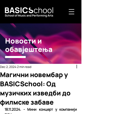
Новости и
обавјештења
Dec 2, 2024
2 min read
Магични новембар у
BASICSchool: Од
музичких изведби до
филмске забаве
18.11.2024. - Мини концерт у компанији 