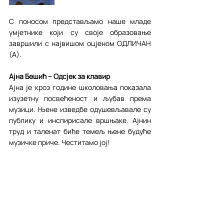
С поносом представљамо наше младе 
умјетнике који су своје образовање 
завршили с највишом оцјеном ОДЛИЧАН 
(А).
Ајна Бешић – Одсјек за клавир
Ајна је кроз године школовања показала 
изузетну посвећеност и љубав према 
музици. Њене изведбе одушевљавале су 
публику и инспирисале вршњаке. Ајнин 
труд и таленат биће темељ њене будуће 
музичке приче. Честитамо јој!