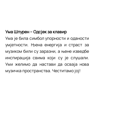
Ума Шпурен – Одсјек за клавир
Ума је била симбол упорности и оданости 
умјетности. Њена енергија и страст за 
музиком били су заразни, а њене изведбе 
инспирација свима који су је слушали. 
Уми желимо да настави да осваја нова 
музичка пространства. Честитамо јој!