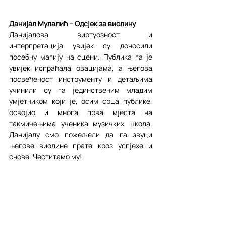
Данијал Мулалић – Одсјек за виолину
Данијалова виртуозност и 
интерпретација увијек су доносили 
посебну магију на сцени. Публика га је 
увијек испраћала овацијама, а његова 
посвећеност инструменту и детаљима 
учинили су га јединственим младим 
умјетником који је, осим срца публике, 
освојио и многа прва мјеста на 
такмичењима ученика музичких школа. 
Данијалу смо пожељели да га звуци 
његове виолине прате кроз успјехе и 
снове. Честитамо му!