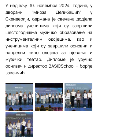
У недјељу, 10. новембра 2024. године, у 
дворани "Мирза Делибашић" у 
Скендерији, одржана је свечана додјела 
диплома ученицима који су завршили 
шестогодишње музичко образовање на 
инструменталним одсјецима, као и 
ученицима који су завршили основни и 
напредни ниво одсјека за пјевање и 
музички театар. Дипломе је уручио 
оснивач и директор BASICSchool – Ђорђе 
Јованчић.