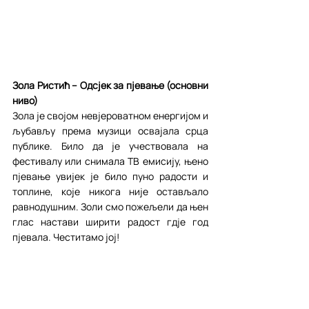
Зола Ристић – Одсјек за пјевање (основни 
ниво)
Зола је својом невјероватном енергијом и 
љубављу према музици освајала срца 
публике. Било да је учествовала на 
фестивалу или снимала ТВ емисију, њено 
пјевање увијек је било пуно радости и 
топлине, које никога није остављало 
равнодушним. Золи смо пожељели да њен 
глас настави ширити радост гдје год 
пјевала. Честитамо јој!