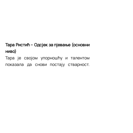
Тара Ристић – Одсјек за пјевање (основни 
ниво)
Тара је својом упорношћу и талентом 
показала да снови постају стварност. 
Њена страст према пјевању била је 
очигледна у свакој ноти. Тарин раскошни 
глас, који је отпјевао неке од 
најзахтјевнијих дионица, остаје дубоко 
забиљежен у нашим сјећањима. Нека 
Тарин глас буде пут којим ће отпловити у 
свемир! Честитамо јој!