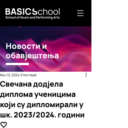
Новости и
обавјештења
Nov 12, 2024
3 min read
Свечана додјела
диплома ученицима
који су дипломирали у
шк. 2023/2024. години
🤍