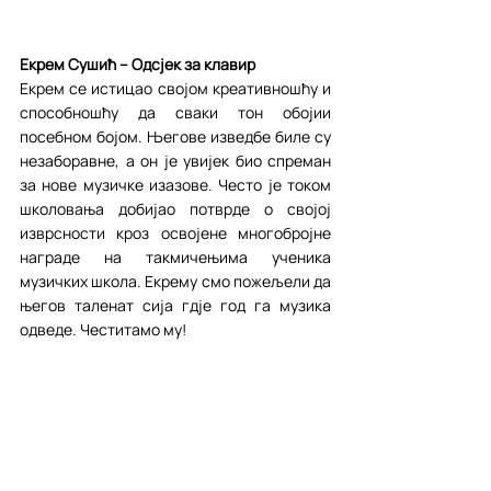
Екрем Сушић – Одсјек за клавир
Екрем се истицао својом креативношћу и 
способношћу да сваки тон обојии 
посебном бојом. Његове изведбе биле су 
незаборавне, а он је увијек био спреман 
за нове музичке изазове. Често је током 
школовања добијао потврде о својој 
изврсности кроз освојене многобројне 
награде на такмичењима ученика 
музичких школа. Екрему смо пожељели да 
његов таленат сија гдје год га музика 
одведе. Честитамо му!