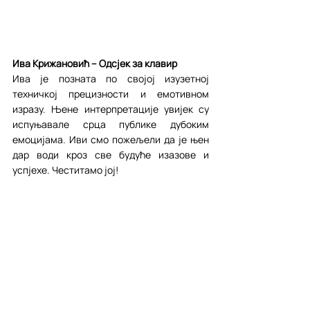
Ива Крижановић – Одсјек за клавир
Ива је позната по својој изузетној 
техничкој прецизности и емотивном 
изразу. Њене интерпретације увијек су 
испуњавале срца публике дубоким 
емоцијама. Иви смо пожељели да је њен 
дар води кроз све будуће изазове и 
успјехе. Честитамо јој!