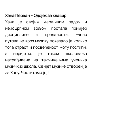
Хана Перван – Одсјек за клавир
Хана је својим марљивим радом и 
неисцрпном вољом постала примјер 
дисциплине и преданости. Њено 
путовање кроз музику показало је колико 
тога страст и посвећеност могу постићи, 
а неријетко је током школовања 
награђивана на такмичењима ученика 
музичких школа. Свијет музике створен је 
за Хану. Честитамо јој!