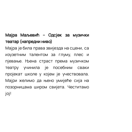
Мајра Маљевић – Одсјек за музички 
театар (напредни ниво)
Мајра је била права звијезда на сцени, са 
изузетним талентом за глуму, плес и 
пјевање. Њена страст према музичком 
театру учинила је посебним сваки 
пројекат школе у којем је учествовала. 
Мајри желимо да њено умијеће сија на 
позорницама широм свијета. Честитамо 
јој!