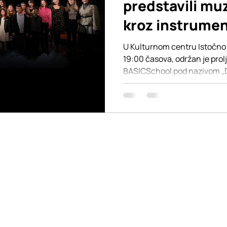
predstavili mu
kroz instrumen
nastupe
U Kulturnom centru Istočno N
19:00 časova, održan je pro
BASICSchool pod nazivom „Dva
dva programska dijela public
truda i umjetničkog razvoja 
večeri, „Springtime Sounds”
instrumentalnih odsjeka. Na 
pijanisti, violinisti i violonče
pripremljen program ispunje
omunikaciju i uvijek smo
Pratite nas na društveni
Dostupni smo putem
toku sa najnovijim aktiv
 na našoj stranici, gde
Slobodno nas pozovite ili
preman da vam pomogne.
informacije.