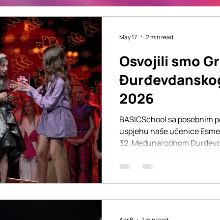
May 17
2 min read
Osvojili smo Gr
Đurđevdanskog
2026
BASICSchool sa posebnim pon
uspjehu naše učenice Esme G
32. Međunarodnom Đurđevda
pjesme u Banjoj Luci, jednom
muzičkih festivala u region
s vodom spaja”, koju je izvel
nagradu za kompoziciju - Gr
Stojaković". Muziku, tekst i
Jovančić, osnivač i direktor
Apr 8
1 min read