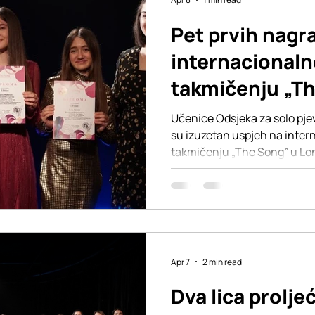
Pet prvih nagr
internacional
takmičenju „T
Londonu
Učenice Odsjeka za solo pje
su izuzetan uspjeh na inte
takmičenju „The Song” u Lo
kategorijama pop pjevanje i 
osvojilo je prvu nagradu, či
svoj talenat, predan rad i k
koje razvijaju kroz nastavu
okupilo mlade izvođače iz raz
učenice su se predstavile pa
Apr 7
2 min read
Dva lica prolje