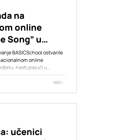
ada na
nom online
he Song” u
vanje BASICSchool ostvarile
rnacionalnom online
ndonu, nastupajući u
mjuzikl. Svih pet učenica
me su još jednom potvrdile
valitet vokalnog obrazovanja
 u BASICSchool. Takmičenje je
ličitih sredina, a naše
žljivo pripremljenim izvedba
ća: učenici