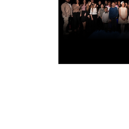
U BASICSchool preferiramo pisanu k
tu da odgovorimo na vaša pitanja. 
Emaila, WhatsApp poruka i Live Chata
će neko iz našeg tima uvijek biti s