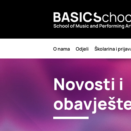
O nama
Odjeli
Školarina i prijav
Novosti i
obavješt