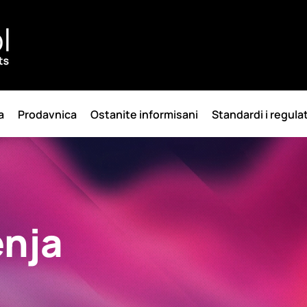
a
Prodavnica
Ostanite informisani
Standardi i regula
enja