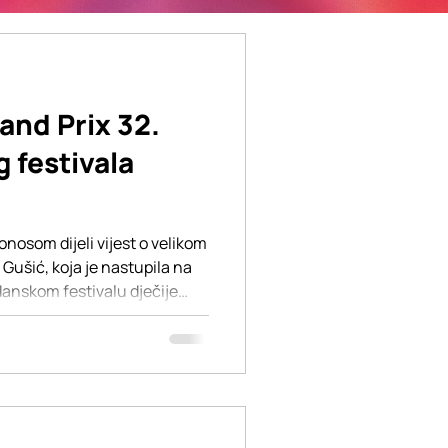
and Prix 32.
 festivala
osom dijeli vijest o velikom
ušić, koja je nastupila na
nskom festivalu dječije
 od najznačajnijih dječijih
u. Pjesma „Tamo gdje se nebo
a Esma Gušić, osvojila je prvu
and Prix "Jadranka
 aranžman potpisuje Đorđe
 BASICSchool, čime je