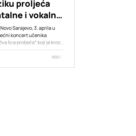
ziku proljeća
talne i vokalne
ovo Sarajevo, 3. aprila u
ljećni koncert učenika
 lica proljeća”, koji je kroz
i predstavio raskoš talenta,
naših učenika. Prvi dio
, bio je posvećen učenicima
sceni su se predstavili mladi
listi, donoseći publici pažljivo
n zv
m mrežama kako biste uvijek bili u
nostima i radom BASICSchool.
 posjetite lično za dodatne