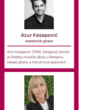
Azur Kasapović
nastavnik gitare
Azur Kasapović (1998, Sarajevo) završio 
je Srednju muzičku školu u Sarajevu, 
odsjek gitara, a trenutno je apsolvent 
kompozicije na Muzičkoj akademiji u 
Sarajevu, u klasi profesora Ališera 
Sijarića. Tokom studija usavršavao se na 
brojnim majstorskim radionicama u 
organizaciji Sonemus-a, gdje je imao 
priliku sarađivati s uglednim 
kompozitorima poput Dine Rešidbegović, 
Vinka Globokara, Marka Nikodijeviča, 
Uroške Pompea, Uroša Rojka, Richarda 