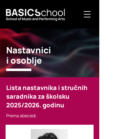
Nastavnici
i osoblje
Lista nastavnika i stručnih
saradnika za školsku
2025/2026. godinu
Prema abecedi.