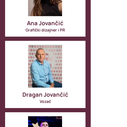
posebno raduje. Iako joj je sjedište u 
Londonu, zbog naše škole će dolaziti u 
BiH i nastaviti doprinositi razvoju novih 
generacija mladih glumaca.
Ana Jovančić
Grafički dizajner i PR
Dragan Jovančić
Vozač