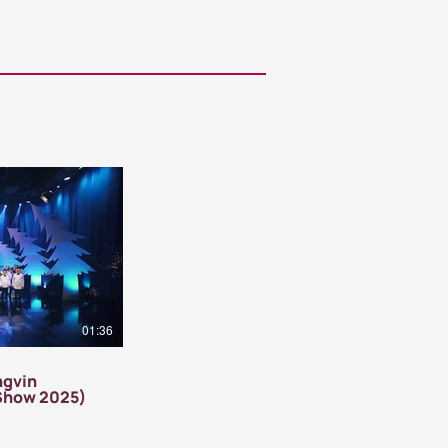
01:36
ngvin
 Show 2025)