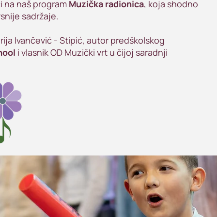
ći na naš program
Muzička radionica
, koja shodno
snije sadržaje.
rija Ivančević - Stipić, autor predškolskog
hool
i vlasnik OD Muzički vrt u čijoj saradnji