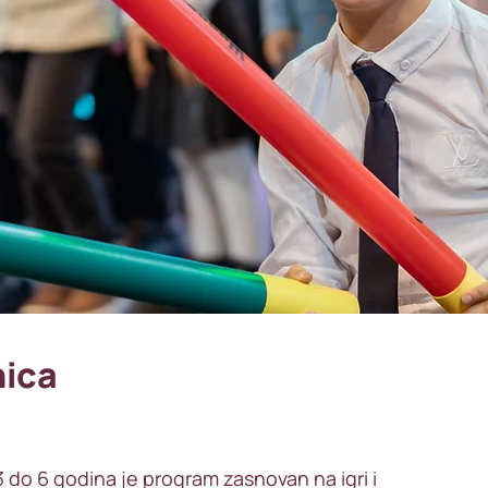
nica
 do 6 godina je program zasnovan na igri i