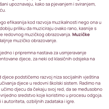
išani upoznavaju, kako sa pjevanjem i sviranjem,
ću.
go efikasnija kod razvoja muzikalnosti nego ona u
dobiju priliku da muziciraju ovako rano, kasnije s
eve redovnog muzičkog obrazovanja.
Muzičke
 daljnje muzičko obrazovanje.
ujedno i pripremna nastava za usmjeravanje
alentovane djece, za neki od klasičnih odsjeka na
djece podstičemo razvoj niza socijalnih vještina
učivanja djece u redovni školski sistem. Radimo na
ju, učimo djecu da čekaju svoj red, da se međusobno
 vrijedno sredstvo koje koristimo u procesu odgoja.
 i autoriteta, ozbiljnih zadataka i igre.