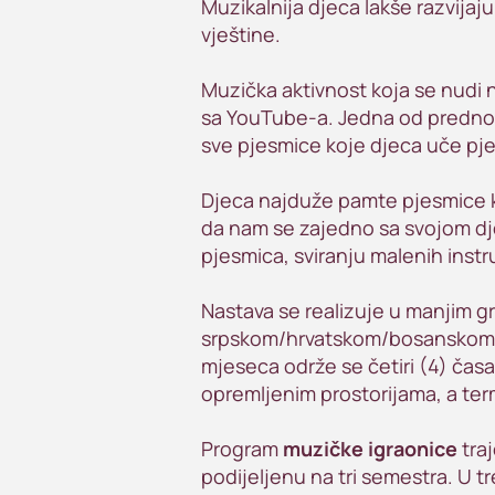
Muzikalnija djeca lakše razvijaj
vještine.
Muzička aktivnost koja se nudi
sa YouTube-a. Jedna od prednost
sve pjesmice koje djeca uče pjev
Djeca najduže pamte pjesmice k
da nam se zajedno sa svojom dje
pjesmica, sviranju malenih inst
Nastava se realizuje u manjim 
srpskom/hrvatskom/bosanskom je
mjeseca održe se četiri (4) čas
opremljenim prostorijama, a ter
Program
muzičke igraonice
tra
podijeljenu na tri semestra. U 