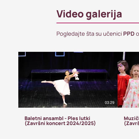
Video galerija
Pogledajte šta su učenici
PPD
o
03:29
Baletni ansambl - Ples lutki
Muzičk
(Završni koncert 2024/2025)
(Zavr