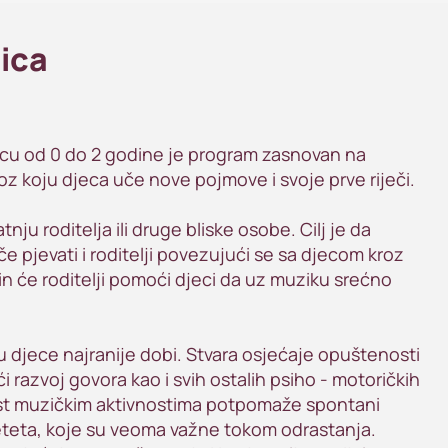
nica
ecu od 0 do 2 godine je program zasnovan na
roz koju djeca uče nove pojmove i svoje prve riječi.
nju roditelja ili druge bliske osobe. Cilj je da
 pjevati i roditelji povezujući se sa djecom kroz
in će roditelji pomoći djeci da uz muziku srećno
 djece najranije dobi. Stvara osjećaje opuštenosti
i razvoj govora kao i svih ostalih psiho - motoričkih
st muzičkim aktivnostima potpomaže spontani
eteta, koje su veoma važne tokom odrastanja.