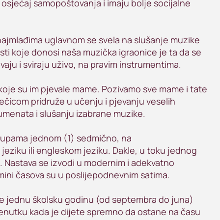
u osjećaj samopoštovanja i imaju bolje socijalne
 najmlađima uglavnom se svela na slušanje muzike
i koje donosi naša muzička igraonice je ta da se
aju i sviraju uživo, na pravim instrumentima.
oje su im pjevale mame. Pozivamo sve mame i tate
čicom pridruže u učenju i pjevanju veselih
rumenata i slušanju izabrane muzike.
grupama jednom (1) sedmično, na
ziku ili engleskom jeziku. Dakle, u toku jednog
a. Nastava se izvodi u modernim i adekvatno
mini časova su u poslijepodnevnim satima.
je jednu školsku godinu (od septembra do juna)
trenutku kada je dijete spremno da ostane na času