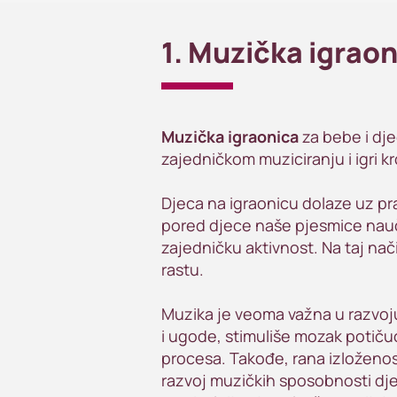
1. Muzička igrao
Muzička igraonica
za bebe i dj
zajedničkom muziciranju i igri k
Djeca na igraonicu dolaze uz prat
pored djece naše pjesmice nauče
zajedničku aktivnost. Na taj nač
rastu.
Muzika je veoma važna u razvoju
i ugode, stimuliše mozak potičuć
procesa. Takođe, rana izloženo
razvoj muzičkih sposobnosti dj