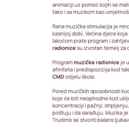
animaciji uz pomoć kojih se mal
tako i sa muzikom kao umjetnoš
Rana muzička stimulacija je mno
kasnijoj dobi. Većina djece koja 
lakoćom prate program i zahtj
radionice
su izvrstan temelj za
Program
muzičke radionice
je 
afiniteta i predispozicija kod t
CMD
odjelu škole.
Pored muzičkih sposobnosti kod 
koje će biti neophodne kod uklj
koncentraciji i pažnji, strpljen
poštuju i da sarađuju. Muzika je
Trudimo se stvoriti balans ljubavi