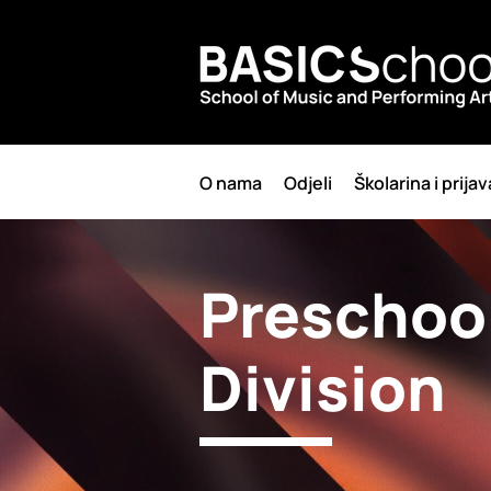
O nama
Odjeli
Školarina i prijav
Preschool
Division