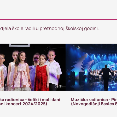
djela škole radili u prethodnoj školskoj godini.
02:31
a radionica - Veliki i mali dani
Muzička radionica - Pi
šni koncert 2024/2025)
(Novogodišnji Basics