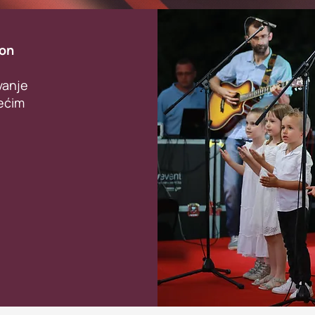
ion
vanje
dećim
)
)