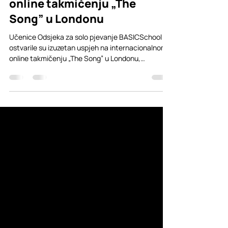
internacionalnom
online takmičenju „The
Song” u Londonu
Učenice Odsjeka za solo pjevanje BASICSchool
ostvarile su izuzetan uspjeh na internacionalnom
online takmičenju „The Song” u Londonu,
nastupajući u kategorijama pop pjevanje i mjuzikl.
Svih pet učenica osvojilo je prvu nagradu, čime su
još jednom potvrdile svoj talenat, predan rad i
kvalitet vokalnog obrazovanja koje razvijaju kroz
nastavu u BASICSchool. Takmičenje je okupilo
mlade izvođače iz različitih sredina, a naše
učenice su se predstavile pažljivo pripremljenim
izvedba