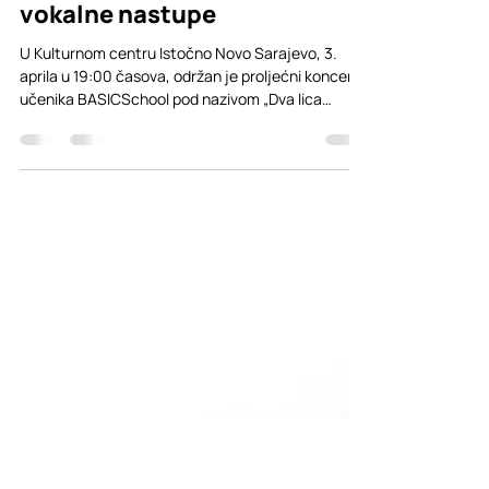
učenici predstavili
muziku proljeća kroz
instrumentalne i
vokalne nastupe
U Kulturnom centru Istočno Novo Sarajevo, 3.
aprila u 19:00 časova, održan je proljećni koncert
učenika BASICSchool pod nazivom „Dva lica
proljeća”, koji je kroz dva programska dijela publici
predstavio raskoš talenta, truda i umjetničkog
razvoja naših učenika. Prvi dio večeri, „Springtime
Sounds”, bio je posvećen učenicima
instrumentalnih odsjeka. Na sceni su se
predstavili mladi pijanisti, violinisti i violončelisti,
donoseći publici pažljivo pripremljen program
ispunjen zv