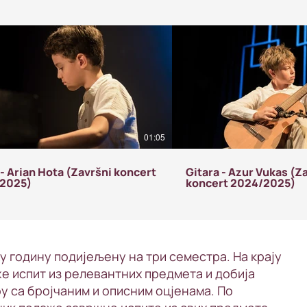
01:05
 - Arian Hota (Završni koncert
Gitara - Azur Vukas (Z
2025)
koncert 2024/2025)
у годину подијељену на три семестра. На крају
е испит из релевантних предмета и добија
 са бројчаним и описним оцјенама. По