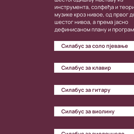
инструмента, солфеђа и теори
музике кроз нивое, од првог д
шестог нивоа, а према јасно
дефинисаном плану и програм
Силабус за соло пјевање
Силабус за клавир
Силабус за гитару
Силабус за виолину
Силабус за виолончело