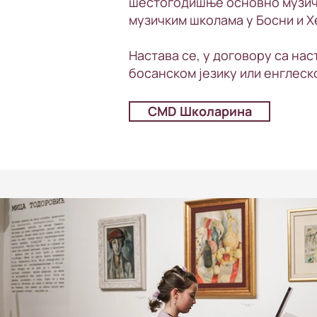
шестогодишње основно музич
музичким школама у Босни и 
Настава се, у договору са на
босанском језику или енглеско
CMD Школарина