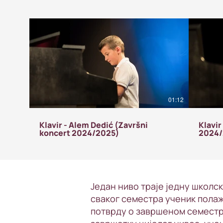
01:12
Klavir - Alem Dedić (Završni
Klavir
koncert 2024/2025)
2024/
Један ниво траје једну школск
сваког семестра ученик полаж
потврду о завршеном семестру