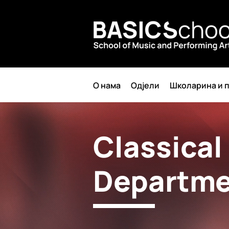
О нама
Одјели
Школарина и п
Classical
Departm