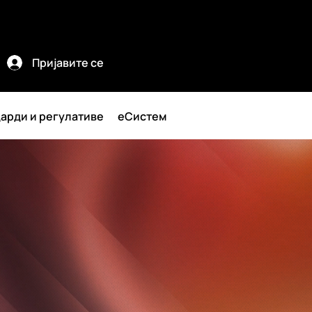
Пријавите се
арди и регулативе
еСистем