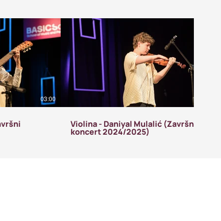
03:00
03:23
avršni
Violina - Daniyal Mulalić (Završni
koncert 2024/2025)