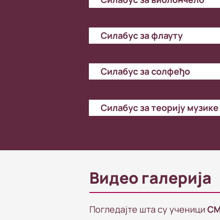
Силабус за флауту
Силабус за солфеђо
Силабус за теорију музике
Видео галерија
Погледајте шта су ученици
C