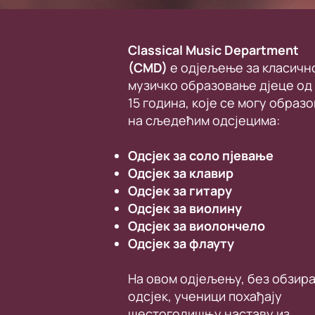
Classical Music Department
(CMD)
е одјељење за класичн
музичко образовање дјеце од 
15 година, које се могу образ
на сљедећим одсјецима:
Одсјек за соло пјевање
Одсјек за клавир
Одсјек за гитару
Одсјек за виолину
Одсјек за виолончело
Одсјек за флауту
На овом одјељењу, без обзира
одсјек, ученици похађају
шестогодишњу наставу из