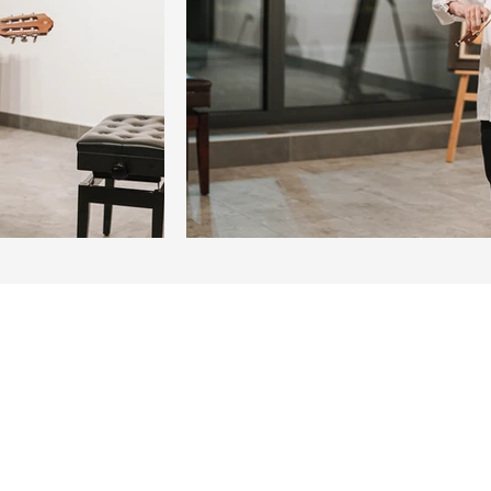
ним мрежама како бисте увијек
им активностима и радом
нас позовите или посјетите лично
е.