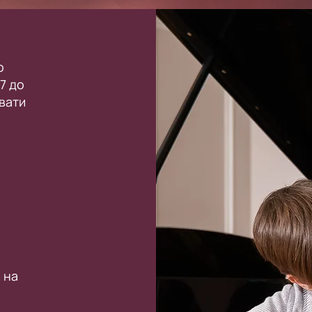
о
7 до
овати
 на