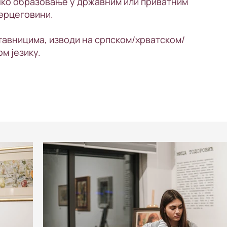
ко образовање у државним или приватним
Херцеговини.
ставницима, изводи на српском/хрватском/
м језику.