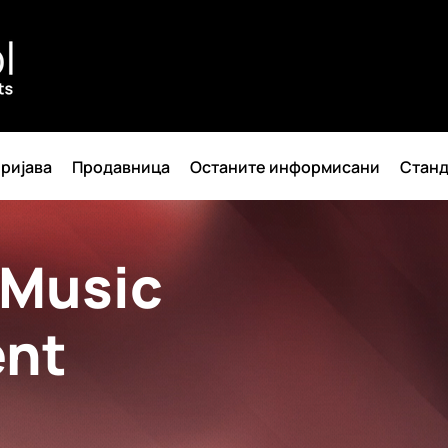
ријава
Продавница
Останите информисани
Станд
 Music
ent