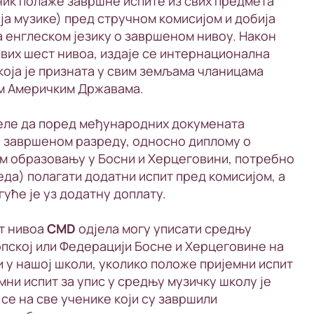
ник полаже завршне испите из свих предмета
ја музике) пред стручном комисијом и добија
 енглеском језику о завршеном нивоу. Након
вих шест нивоа, издаје се интернационална
која је призната у свим земљама чланицама
им Америчким Државама.
желе да поред међународних докумената
о завршеном разреду, односно диплому о
 образовању у Босни и Херцеговини, потребно
реда) полагати додатни испит пред комисијом, а
уће је уз додатну доплату.
ст нивоа
CMD
одјела могу уписати средњу
пској или Федерацији Босне и Херцеговине на
и у нашој школи, уколико положе пријемни испит
мни испит за упис у средњу музичку школу је
се на све ученике који су завршили