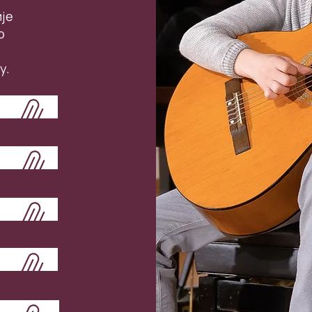
је
о
у.