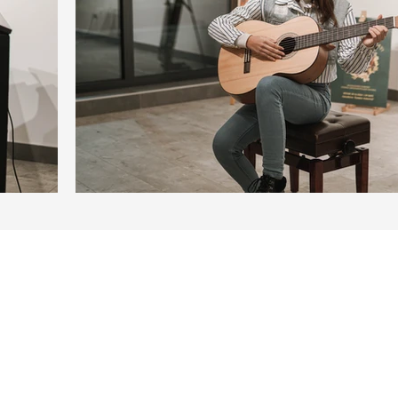
 комуникацију и увијек
Пратите нас на друштве
ања. Доступни смо путем
били у току са најновиј
 на нашој страници, гдје
BASICSchool. Слободно 
 спреман да вам помогне.
за додатне информациј