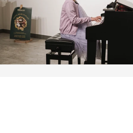
У BASICSchool преферирамо писану
смо ту да одговоримо на ваша пит
маила, WhatsApp порука и Live Chat
ће неко из нашег тима увијек бити