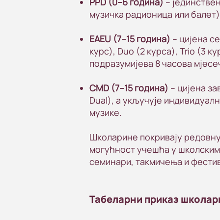
PPD (0–6 година)
– јединствен
музичка радионица или балет),
EAEU (7–15 година)
– цијена се
курс), Duo (2 курса), Trio (3 к
подразумијева 8 часова мјесеч
CMD (7–15 година)
– цијена зав
Dual), а укључује индивидуал
музике.
Школарине покривају редовну
могућност учешћа у школским
семинари, такмичења и фестив
Табеларни приказ школар