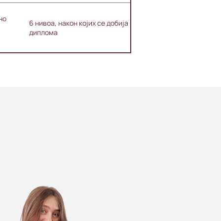
но
6 нивоа, након којих се добија
диплома