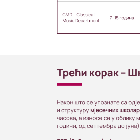
CMD – Classical
7–15 година
Music Department
Трећи корак – 
Након што се упознате са одј
и структуру
мјесечних школа
часова, а износе се у облику 
години, од септембра до јуна)