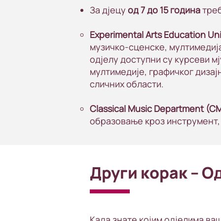
За дјецу
од 7 до 15 година
треб
Experimental Arts Education Un
музичко-сценске, мултимедиј
одјелу доступни су курсеви мју
мултимедије, графичког дизај
сличних области.
Classical Music Department (C
образовање кроз инструмент, 
Други корак – О
Када знате којим одјелима ва