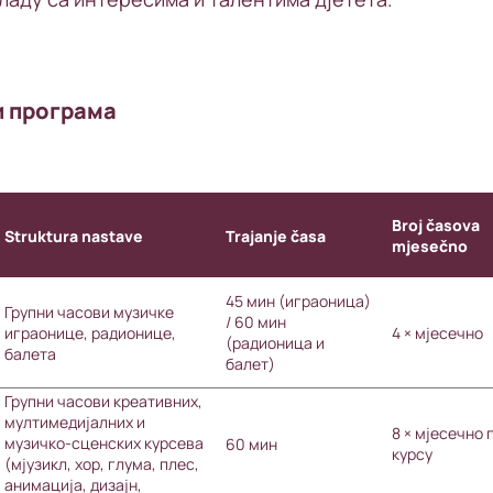
и програма
Broj časova
Struktura nastave
Trajanje časa
mjesečno
45 мин (играоница)
Групни часови музичке
/ 60 мин
играонице, радионице,
4 × мјесечно
(радионица и
балета
балет)
Групни часови креативних,
мултимедијалних и
8 × мјесечно 
музичко-сценских курсева
60 мин
курсу
(мјузикл, хор, глума, плес,
анимација, дизајн,