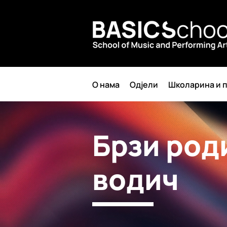
О нама
Одјели
Школарина и п
Брзи род
водич