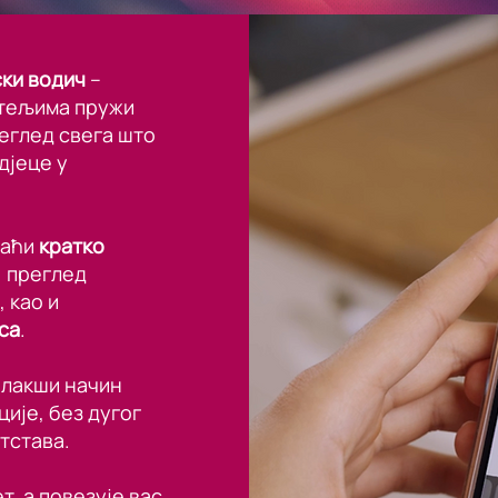
ки водич
–
тељима пружи
реглед свега што
дјеце у
наћи
кратко
, преглед
, као и
са
.
јлакши начин
ије, без дугог
тстава.
т, а повезује вас