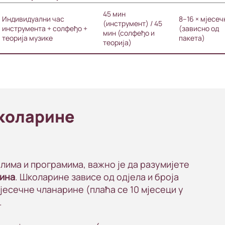
програмирање…)
45 мин
Индивидуални час
8–16 × мјесеч
(инструмент) / 45
инструмента + солфеђо +
(зависно од
мин (солфеђо и
теорија музике
пакета)
теорија)
Школарине
елима и програмима, важно је да разумијете
рина
. Школарине зависе од одјела и броја
мјесечне чланарине (плаћа се 10 мјесеци у
.