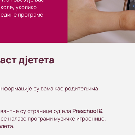
коле, уколико
једине програме
аст дјетета
 информације су вама као родитељима
евантне су странице одјела
Preschool &
е се налазе програми музичке играонице,
алета.