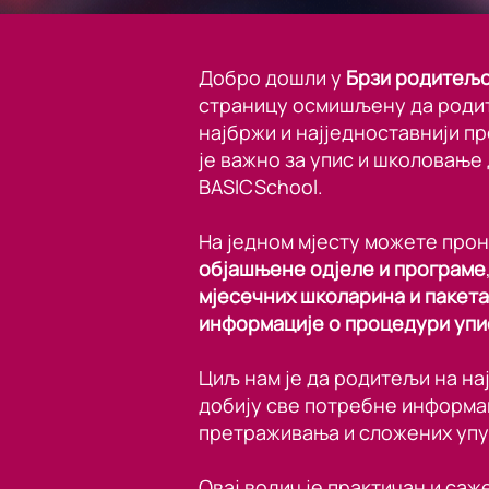
Добро дошли у
Брзи родитељс
страницу осмишљену да роди
најбржи и најједноставнији п
је важно за упис и школовање 
BASICSchool.
На једном мјесту можете про
објашњене одјеле и програме
мјесечних школарина и пакета
информације о процедури упи
Циљ нам је да родитељи на на
добију све потребне информац
претраживања и сложених упу
Овај водич је практичан и саже