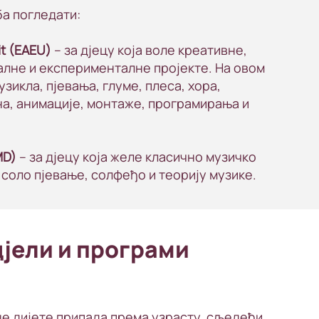
а погледати:
it (EAEU)
– за дјецу која воле креативне,
алне и експерименталне пројекте. На овом
зикла, пјевања, глуме, плеса, хора,
на, анимације, монтаже, програмирања и
MD)
– за дјецу која желе класично музичко
соло пјевање, солфеђо и теорију музике.
дјели и програми
ше дијете припада према узрасту, сљедећи