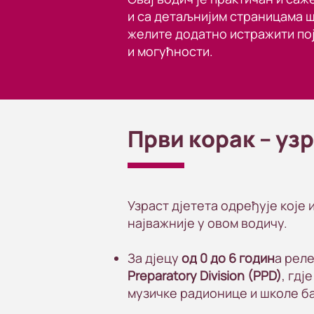
и са детаљнијим страницама ш
желите додатно истражити по
и могућности.
Први корак – узр
Узраст дјетета одређује које
најважније у овом водичу.
За дјецу
од 0 до 6 годин
а рел
Preparatory Division (PPD)
, гдј
музичке радионице и школе б