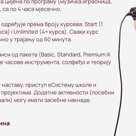
а цијена по програму (музичка играоница,
 са по 4 часа мјесечно.
 одређује према броју курсева: Start (1
урса) i Unlimited (4+ курса). Сваки курс
но у трајању од 60 минута.
иси од пакета (Basic, Standard, Premium ili
не часове инструмента, солфеђо и теорију
 наставу, приступ еСистему школе и
 пројектима. Додатне активности (посебни
али) могу имати засебне накнаде.
ина