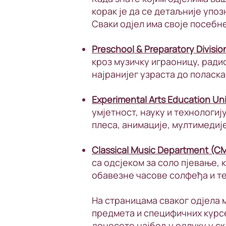
корак је да се детаљније упоз
Сваки одјел има своје посебн
Preschool & Preparatory Divisio
кроз музичку играоницу, ради
најранијег узраста до поласка
Experimental Arts Education Un
умјетност, науку и технологију
плеса, анимације, мултимедије
Classical Music Department (C
са одсјеком за соло пјевање, 
обавезне часове солфеђа и те
На страницама сваког одјела
предмета и специфичних курсе
донесете најбољу одлуку у ск