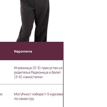
Napomena
Играоница (0-3) присуство уз
родитеља Радионица и балет
(3-6) самостално
по
Могућност избора 1–5 курсева
по семестру