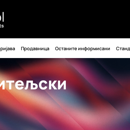
ријава
Продавница
Останите информисани
Станд
итељски