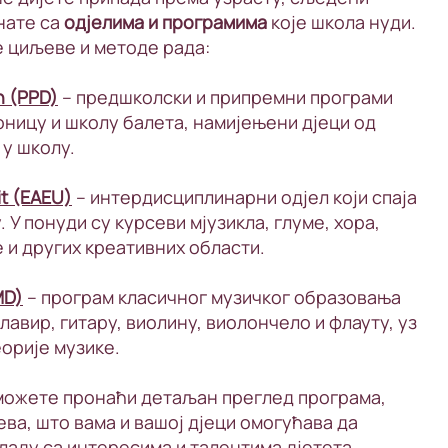
нате са
одјелима и програмима
које школа нуди.
е циљеве и методе рада:
n (PPD)
– предшколски и припремни програми
оницу и школу балета, намијењени дјеци од
 у школу.
it (EAEU)
– интердисциплинарни одјел који спаја
. У понуди су курсеви мјузикла, глуме, хора,
 и других креативних области.
MD)
– програм класичног музичког образовања
клавир, гитару, виолину, виолончело и флауту, уз
орије музике.
 можете пронаћи детаљан преглед програма,
ва, што вама и вашој дјеци омогућава да
ладу са интересима и талентима дјетета.