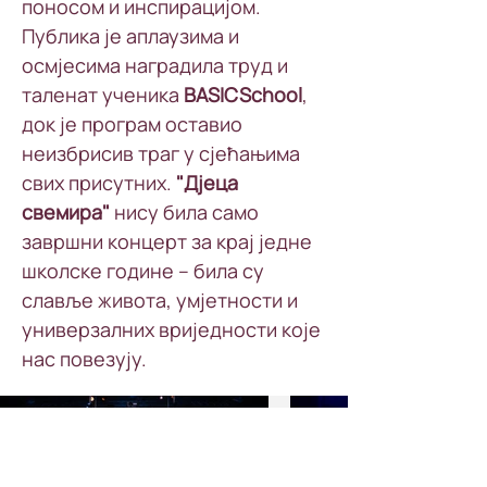
поносом и инспирацијом. 
Публика је аплаузима и 
осмјесима наградила труд и 
таленат ученика 
BASICSchool
, 
док је програм оставио 
неизбрисив траг у сјећањима 
свих присутних. 
"Дјеца 
свемира" 
нису била само 
завршни концерт за крај једне 
школске године – била су 
славље живота, умјетности и 
универзалних вриједности које 
нас повезују.