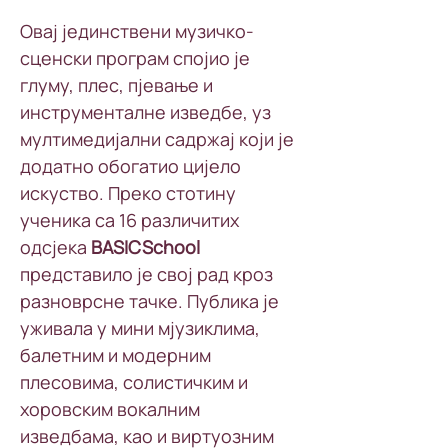
Овај јединствени музичко-
сценски програм спојио је 
глуму, плес, пјевање и 
инструменталне изведбе, уз 
мултимедијални садржај који је 
додатно обогатио цијело 
искуство. Преко стотину 
ученика са 16 различитих 
одсјека 
BASICSchool 
представило је свој рад кроз 
разноврсне тачке. Публика је 
уживала у мини мјузиклима, 
балетним и модерним 
плесовима, солистичким и 
хоровским вокалним 
изведбама, као и виртуозним 