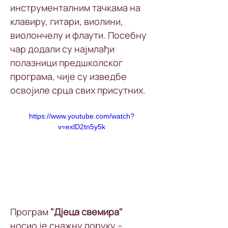
инструменталним тачкама на 
клавиру, гитари, виолини, 
виолончелу и флаути. Посебну 
чар додали су најмлађи 
полазници предшколског 
програма, чије су изведбе 
освојиле срца свих присутних.
https://www.youtube.com/watch?
v=exlD2tn5y5k
Програм 
"Дјеца свемира" 
носио је снажну поруку – 