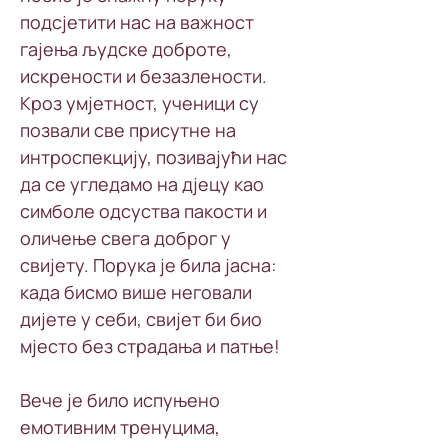
подсјетити нас на важност 
гајења људске доброте, 
искрености и безазлености. 
Кроз умјетност, ученици су 
позвали све присутне на 
интроспекцију, позивајући нас 
да се угледамо на дјецу као 
симболе одсуства пакости и 
оличење свега доброг у 
свијету. Порука је била јасна: 
када бисмо више неговали 
дијете у себи, свијет би био 
мјесто без страдања и патње!
Вече је било испуњено 
емотивним тренуцима, 